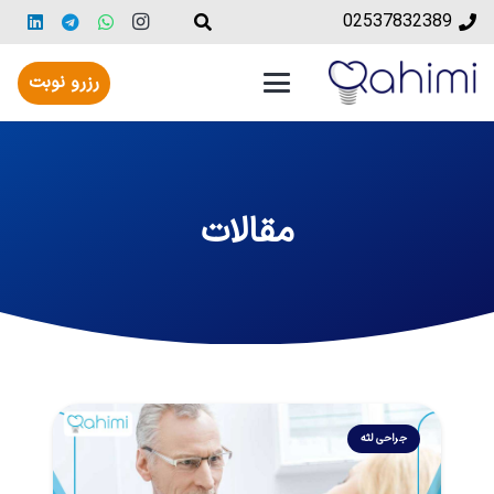
02537832389
رزرو نوبت
مقالات
جراحی لثه