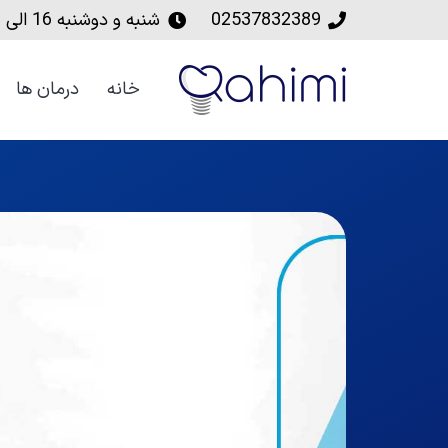
02537832389
شنبه و دوشنبه‌ 16 الی 20
خانه
درمان ها