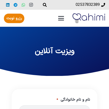
02537832389
رزرو نوبت
ویزیت آنلاین
نام و نام خانوادگی
*