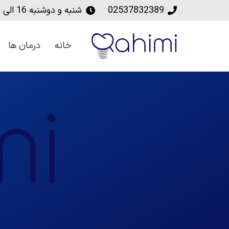
02537832389
شنبه و دوشنبه‌ 16 الی 20
خانه
درمان ها