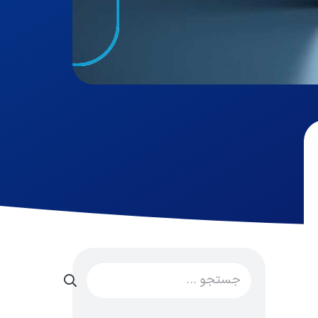
جستجو
برای: