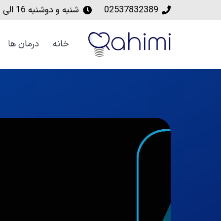
02537832389
شنبه و دوشنبه‌ 16 الی 20
خانه
درمان ها