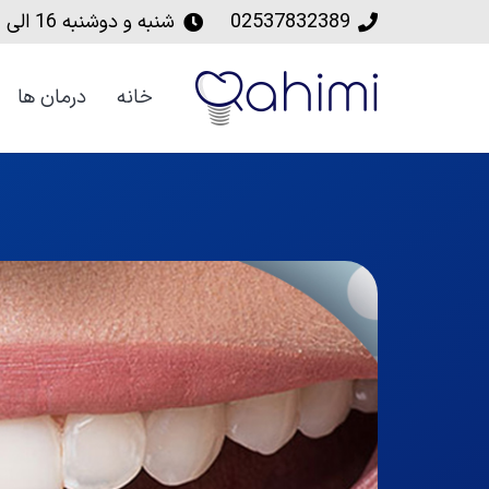
02537832389
شنبه و دوشنبه‌ 16 الی 20
خانه
درمان ها