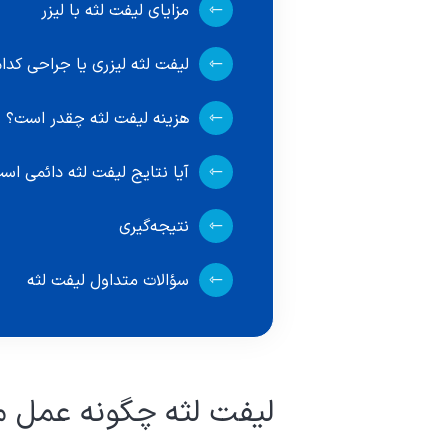
مزایای لیفت لثه با لیزر
لیفت لثه لیزری یا جراحی کدا
هزینه لیفت لثه چقدر است؟
آیا نتایج لیفت لثه دائمی اس
نتیجه‌گیری
سؤالات متداول لیفت لثه
لیفت لثه چگونه عمل م