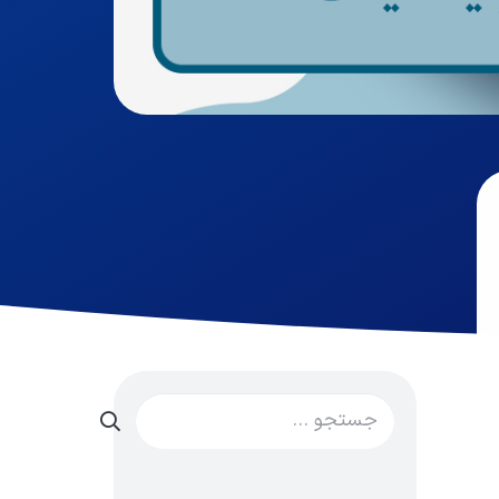
جستجو
برای: